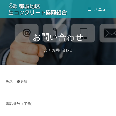
コ
メニュー
ン
テ
ン
ツ
お問い合わせ
へ
ス
キ
>
お問い合わせ
ッ
プ
氏名 ※必須
電話番号（半角）